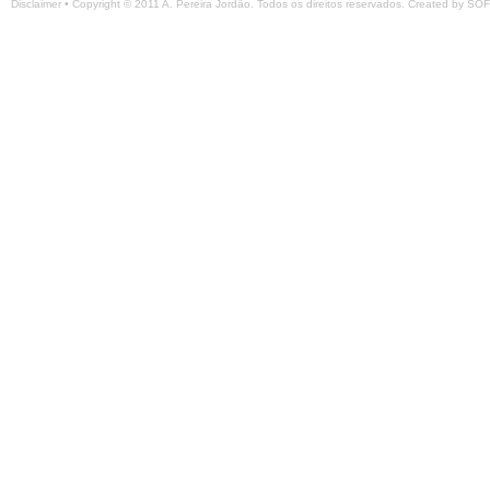
Disclaimer
• Copyright © 2011 A. Pereira Jordão. Todos os direitos reservados. Created by
SOF