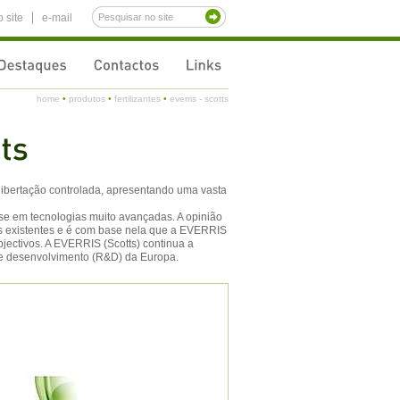
 site
e-mail
home
•
produtos
•
fertilizantes
•
everris - scotts
e libertação controlada, apresentando uma vasta
se em tecnologias muito avançadas. A opinião
os existentes e é com base nela que a EVERRIS
objectivos. A EVERRIS (Scotts) continua a
 e desenvolvimento (R&D) da Europa.