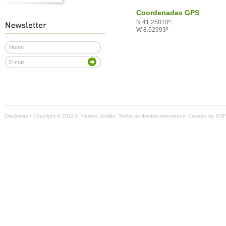
Coordenadas GPS
N 41.25010º
W 8.62993º
Disclaimer
• Copyright © 2011 A. Pereira Jordão. Todos os direitos reservados. Created by
SOF