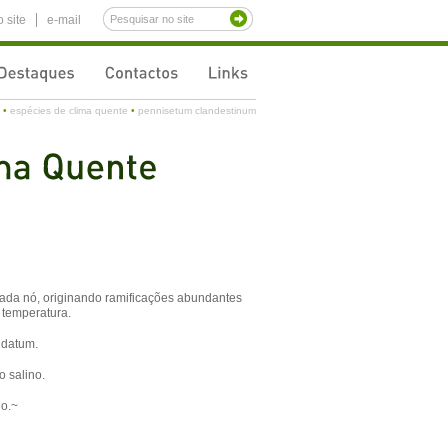
 site
e-mail
•
espécies de clima quente
•
pennisetum clandestinum
 cada nó, originando ramificações abundantes
 temperatura.
ndatum
.
o salino.
no.~