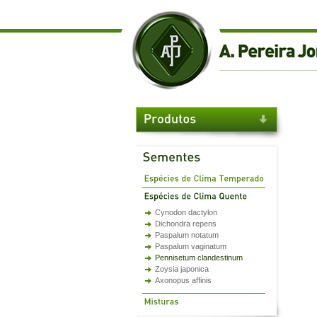
Cynodon dactylon
Dichondra repens
Paspalum notatum
Paspalum vaginatum
Pennisetum clandestinum
Zoysia japonica
Axonopus affinis