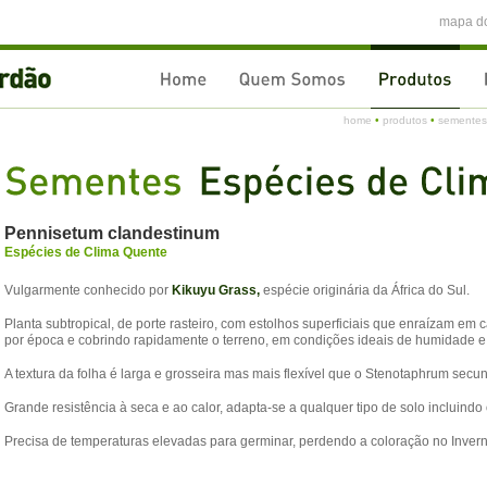
mapa do
home
•
produtos
•
sementes
Pennisetum clandestinum
Espécies de Clima Quente
Vulgarmente conhecido por
Kikuyu Grass,
espécie originária da África do Sul.
Planta subtropical, de porte rasteiro, com estolhos superficiais que enraízam em
por época e cobrindo rapidamente o terreno, em condições ideais de humidade e
A textura da folha é larga e grosseira mas mais flexível que o
Stenotaphrum secu
Grande resistência à seca e ao calor, adapta-se a qualquer tipo de solo incluindo 
Precisa de temperaturas elevadas para germinar, perdendo a coloração no Inver