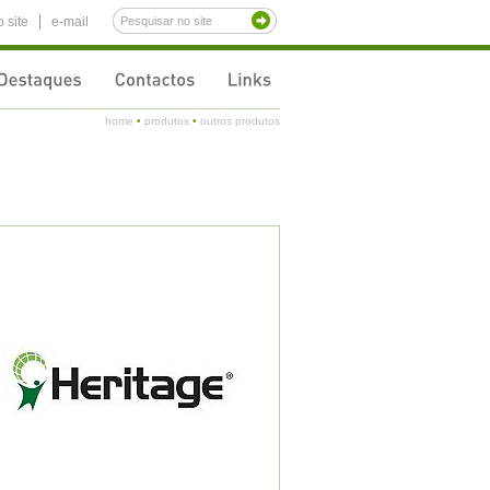
 site
e-mail
home
•
produtos
•
outros produtos