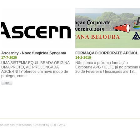
Ascernity - Novo fungicida Syngenta
FORMAÇÃO CORPORATE APG/ICL
17-7-2020
14-2-2019
UMA SISTEMIA EQUILIBRADA ORIGINA
Não perca a próxima formação
UMA PROTEÇÃO PROLONGADA
Corporate APG / ICL! É já no proximo 
ASCERNITY oferece um novo modo de
20 de Fevereiro ! Inscrições até 18...
proteger, com...
os direitos reservados. Created by
SOFTWAY
.