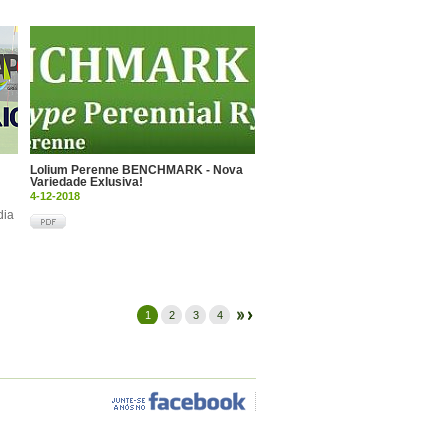
Lolium Perenne BENCHMARK - Nova
Variedade Exlusiva!
4-12-2018
dia
1
2
3
4