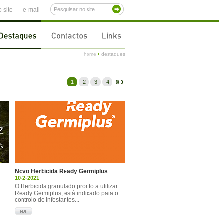
 site
e-mail
home
•
destaques
1
2
3
4
Novo Herbicida Ready Germiplus
10-2-2021
O Herbicida granulado pronto a utilizar
Ready Germiplus, está indicado para o
controlo de Infestantes...